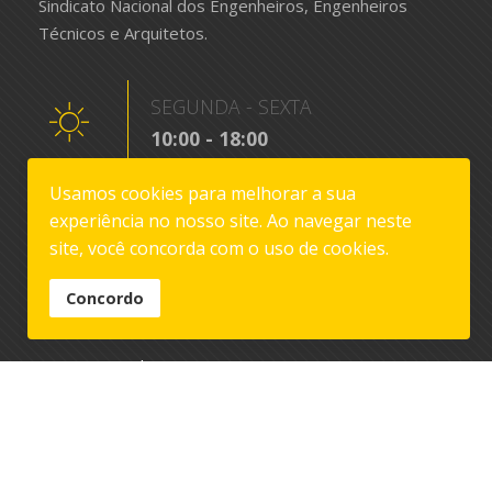
Sindicato Nacional dos Engenheiros, Engenheiros
Técnicos e Arquitetos.
SEGUNDA - SEXTA
10:00 - 18:00
Usamos cookies para melhorar a sua
experiência no nosso site. Ao navegar neste
Praça D. João da Câmara, 19 3º Esq.
.
site, você concorda com o uso de cookies.
1200-147 Lisboa
Concordo
(+351) 213 240 800
(+351) 917 369 704
geral@sne.pt
direccao@sne.pt
quotizacao@sne.pt
contratacao@sne.pt
contencioso@sne.pt