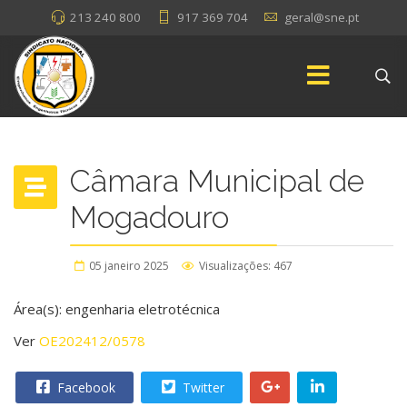
213 240 800
917 369 704
geral@sne.pt
Câmara Municipal de
Mogadouro
05 janeiro 2025
Visualizações: 467
Área(s): engenharia eletrotécnica
Ver
OE202412/0578
Facebook
Twitter