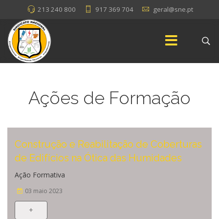
213 240 800
917 369 704
geral@sne.pt
Ações de Formação
Construção e Reabilitação de Coberturas
de Edifícios na Ótica das Humidades
Ação Formativa
03 maio 2023
+