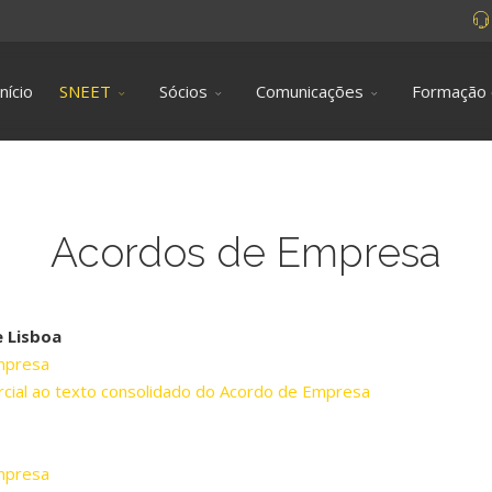
Início
SNEET
Sócios
Comunicações
Formação
Acordos de Empresa
 Lisboa
mpresa
arcial ao texto consolidado do Acordo de Empresa
mpresa