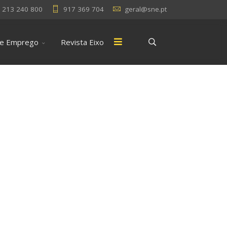
213 240 800
917 369 704
geral@sne.pt
 e Emprego
Revista Eixo