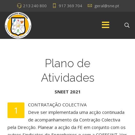
213 240 800
917 369 704
geral@sne.pt
Plano de
Atividades
SNEET 2021
CONTRATAÇÃO COLECTIVA
1
Deve ser implementada uma acção continuada
de acompanhamento da Contração Colectiva
pela Direcção. Planear a acção da FE em conjunto com os
outros Sindicatos de Engenheiros e com a COFESINT. Ver