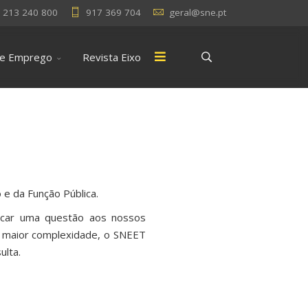
213 240 800
917 369 704
geral@sne.pt
 e Emprego
Revista Eixo
 e da Função Pública.
locar uma questão aos nossos
e maior complexidade, o SNEET
ulta.