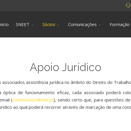
Início
SNEET
Sócios
Comunicações
Formação
Apoio Jurídico
ssociados assistência jurídica no âmbito do Direito do Trabalho
a óptica de funcionamento eficaz, cada associado poderá co
email (
contencioso@sne.pt
), sendo certo que, para questões d
ídico ao qual poderá recorrer através de marcação de uma cons