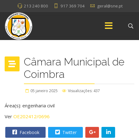
213 240 800
917 369 704
geral@sne.pt
Câmara Municipal de
Coimbra
05 janeiro 2025
Visualizações: 437
Área(s): engenharia civil
Ver
OE202412/0696
Facebook
Twitter